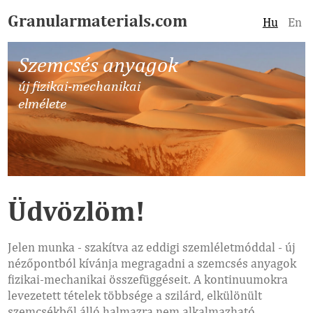
Granularmaterials.com
Hu
En
Szemcsés anyagok
új fizikai-mechanikai
elmélete
Üdvözlöm!
Jelen munka - szakítva az eddigi szemléletmóddal - új
nézőpontból kívánja megragadni a szemcsés anyagok
fizikai-mechanikai összefüggéseit. A kontinuumokra
levezetett tételek többsége a szilárd, elkülönült
szemcsékből álló halmazra nem alkalmazható.